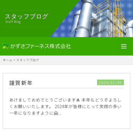
スタッフブログ
Staff Blog
toggl
navig
ホーム
>
スタッフブログ
謹賀新年
2024/01/09
あけましておめでとうございます🎍 本年もどうぞよろし
くお願いいたします。 2024年が皆様にとって笑顔の多い
一年になりますように🤗...