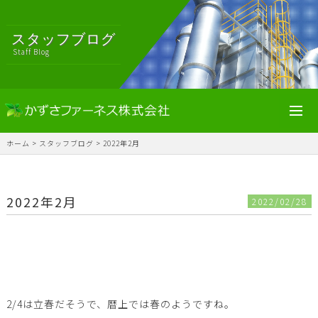
スタッフブログ
Staff Blog
toggl
navig
ホーム
>
スタッフブログ
>
2022年2月
2022年2月
2022/02/28
2/4は立春だそうで、暦上では春のようですね。