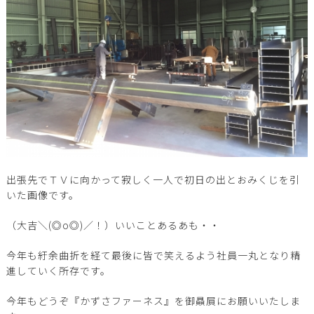
出張先でＴＶに向かって寂しく一人で初日の出とおみくじを引
いた画像です。
（大吉＼(◎o◎)／！）いいことあるあも・・
今年も紆余曲折を経て最後に皆で笑えるよう社員一丸となり精
進していく所存です。
今年もどうぞ『かずさファーネス』を御贔屓にお願いいたしま