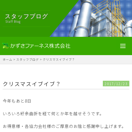
スタッフブログ
Staff Blog
toggl
navig
ホーム
>
スタッフブログ
>
クリスマスイブイブ？
クリスマスイブイブ？
2017/12/23
今年もあと8日
いろいろ紆余曲折を経て何とか年を越せそうです。
お得意様・各協力会社様のご厚意のお陰と感謝申し上げます。