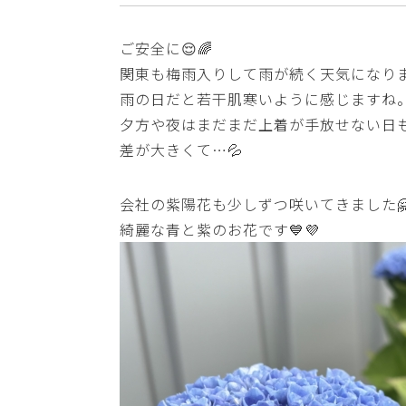
ご安全に😌🌈
関東も梅雨入りして雨が続く天気になり
雨の日だと若干肌寒いように感じますね
夕方や夜はまだまだ上着が手放せない日
差が大きくて…💦
会社の紫陽花も少しずつ咲いてきました🤗
綺麗な青と紫のお花です💙💜