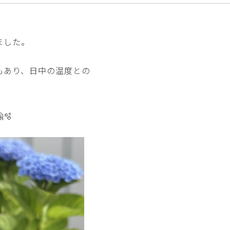
ました。
。
もあり、日中の温度との
🫧