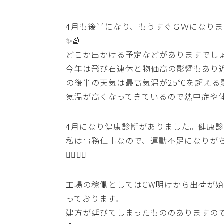
4月も後半になり、もうすぐＧＷになり
✨🌈
どこか出かける予定などがありますでしょ
今年は飛び石連休と物価高の影響もあり近
の後半の天気は最高気温が25℃を超える夏
気温が高くなってきているので熱中症や体調
4月になり健康診断がありました。健康
私は事務仕事なので、運動不足になりが
🏃‍♀️🏃‍♀️
工場の稼働としてはGW明けから出荷が
っております。
建方が延びてしまったもののありますので