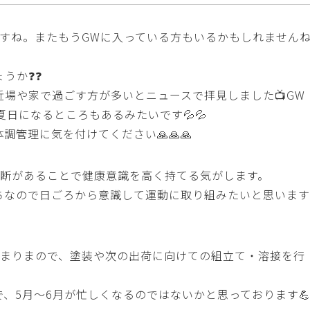
ますね。またもうGWに入っている方もいるかもしれません
うか❓❓
場や家で過ごす方が多いとニュースで拝見しました📺GW
日になるところもあるみたいです💦💦
管理に気を付けてください🙏🙏🙏
診断があることで健康意識を高く持てる気がします。
ちなので日ごろから意識して運動に取り組みたいと思います
始まりまので、塗装や次の出荷に向けての組立て・溶接を行
、5月～6月が忙しくなるのではないかと思っております